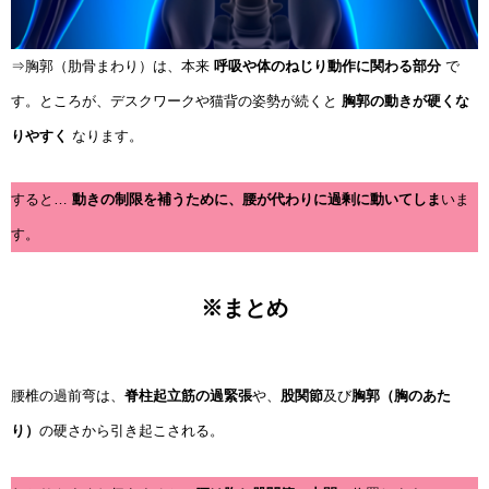
⇒胸郭（肋骨まわり）は、本来
呼吸や体のねじり動作に関わる部分
で
す。ところが、デスクワークや猫背の姿勢が続くと
胸郭の動きが硬くな
りやすく
なります。
すると…
動きの制限を補うために、腰が代わりに過剰に動いてしま
いま
す。
※まとめ
腰椎の過前弯は、
脊柱起立筋の過緊張
や、
股関節
及び
胸郭（胸のあた
り）
の硬さから引き起こされる。