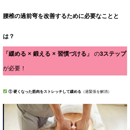
腰椎の過前弯を改善するために必要なこと
と
は？
「緩める × 鍛える × 習慣づける」
の
3ステップ
が必要！
① 硬くなった筋肉をストレッチして緩める
（過緊張を解消）