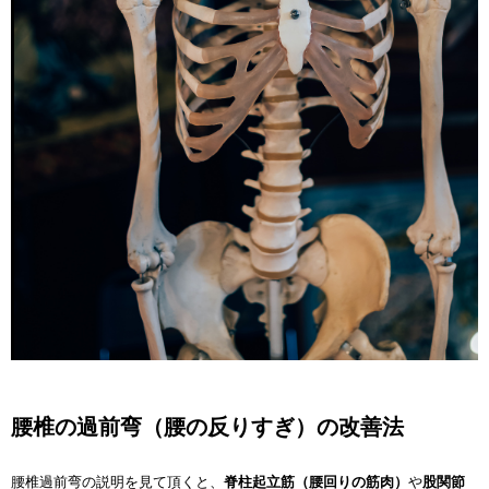
腰椎の過前弯（腰の反りすぎ）の改善法
腰椎過前弯の説明を見て頂くと、
脊柱起立筋（腰回りの筋肉）
や
股関節