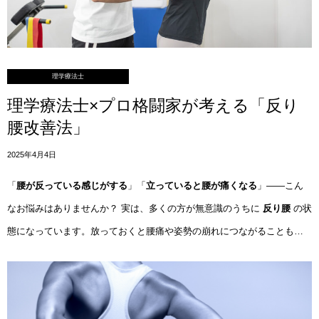
理学療法士
理学療法士×プロ格闘家が考える「反り
腰改善法」
2025年4月4日
「
腰が反っている感じがする
」「
立っていると腰が痛くなる
」——こん
なお悩みはありませんか？ 実は、多くの方が無意識のうちに
反り腰
の状
態になっています。放っておくと腰痛や姿勢の崩れにつながることも…