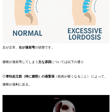
左が正常、
右が過前弯
の状態です。
腰椎が過前弯してしまう
主な原因
については以下の通り
①
脊柱起立筋（特に腰部）の過緊張
（筋肉が硬くなること） によって、
腰椎が過剰に反る。