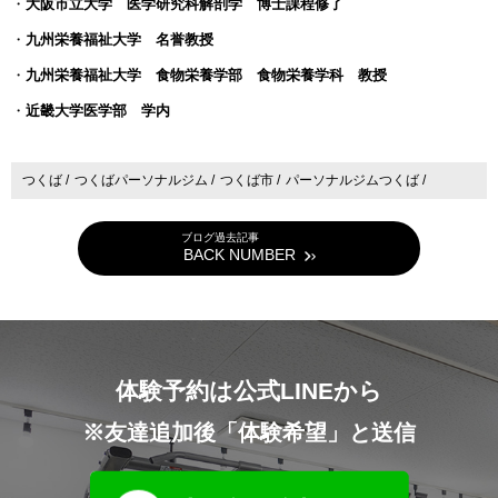
・
大阪市立大学 医学研究科解剖学 博士課程修了
・
九州栄養福祉大学 名誉教授
・
九州栄養福祉大学 食物栄養学部 食物栄養学科 教授
・
近畿大学医学部 学内
つくば /
つくばパーソナルジム /
つくば市 /
パーソナルジムつくば /
ブログ過去記事
BACK NUMBER
体験予約は公式LINEから
※友達追加後「体験希望」と送信